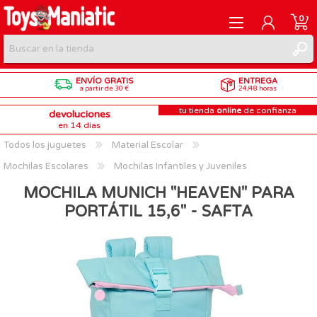
0
ENVÍO GRATIS
ENTREGA
REGISTRARME
a partir de 30 €
24/48 horas
tu tienda
online
de confianza
devoluciones
INICIAR SESIÓN
en 14 días
Todos los juguetes
Material Escolar
Mochilas Escolares
Mochilas Infantiles y Juveniles
MOCHILA MUNICH "HEAVEN" PARA
PORTÁTIL 15,6" - SAFTA