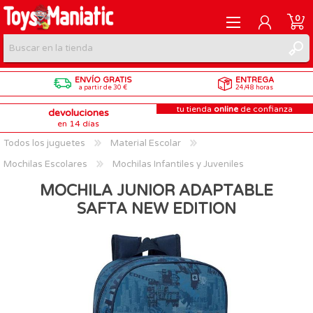
0
ENVÍO GRATIS
ENTREGA
REGISTRARME
a partir de 30 €
24/48 horas
tu tienda
online
de confianza
devoluciones
INICIAR SESIÓN
en 14 días
Todos los juguetes
Material Escolar
Mochilas Escolares
Mochilas Infantiles y Juveniles
MOCHILA JUNIOR ADAPTABLE
SAFTA NEW EDITION