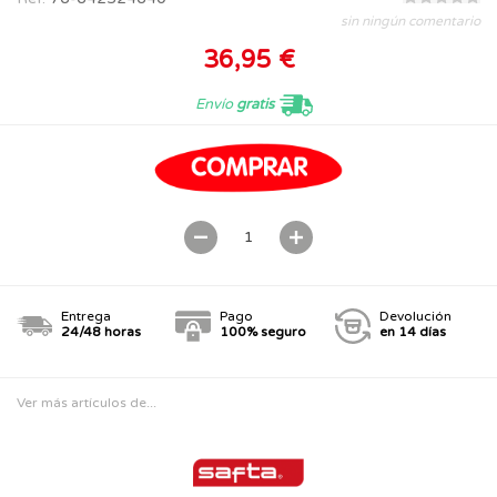
sin ningún comentario
36,95 €
Envío
gratis
Entrega
Pago
Devolución
24/48 horas
100% seguro
en 14 días
Ver más artículos de...