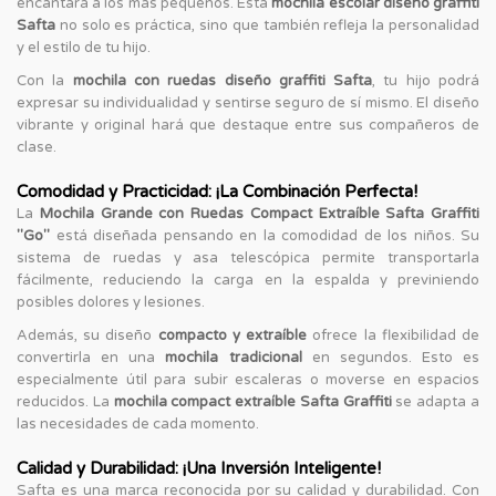
encantará a los más pequeños. Esta
mochila escolar diseño graffiti
Safta
no solo es práctica, sino que también refleja la personalidad
y el estilo de tu hijo.
Con la
mochila con ruedas diseño graffiti Safta
, tu hijo podrá
expresar su individualidad y sentirse seguro de sí mismo. El diseño
vibrante y original hará que destaque entre sus compañeros de
clase.
Comodidad y Practicidad: ¡La Combinación Perfecta!
La
Mochila Grande con Ruedas Compact Extraíble Safta Graffiti
"Go"
está diseñada pensando en la comodidad de los niños. Su
sistema de ruedas y asa telescópica permite transportarla
fácilmente, reduciendo la carga en la espalda y previniendo
posibles dolores y lesiones.
Además, su diseño
compacto y extraíble
ofrece la flexibilidad de
convertirla en una
mochila tradicional
en segundos. Esto es
especialmente útil para subir escaleras o moverse en espacios
reducidos. La
mochila compact extraíble Safta Graffiti
se adapta a
las necesidades de cada momento.
Calidad y Durabilidad: ¡Una Inversión Inteligente!
Safta es una marca reconocida por su calidad y durabilidad. Con