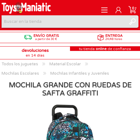
0
ENVÍO GRATIS
ENTREGA
REGISTRARME
a partir de 30 €
24/48 horas
tu tienda
online
de confianza
devoluciones
INICIAR SESIÓN
en 14 días
Todos los juguetes
Material Escolar
Mochilas Escolares
Mochilas Infantiles y Juveniles
MOCHILA GRANDE CON RUEDAS DE
SAFTA GRAFFITI