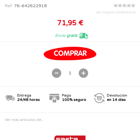
Ref.
76-642622918
sin ningún comentario
71,95 €
Envío
gratis
Entrega
Pago
Devolución
24/48 horas
100% seguro
en 14 días
Ver más artículos de...