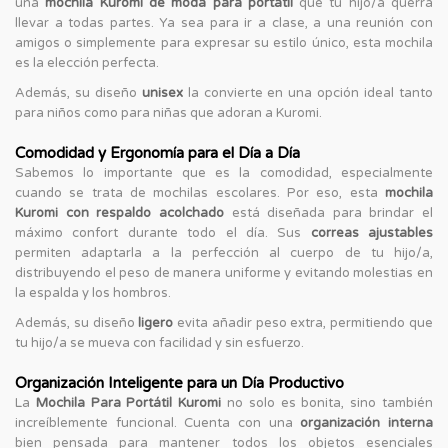
una
mochila Kuromi de moda para portátil
que tu hijo/a querrá
llevar a todas partes. Ya sea para ir a clase, a una reunión con
amigos o simplemente para expresar su estilo único, esta mochila
es la elección perfecta.
Además, su diseño
unisex
la convierte en una opción ideal tanto
para niños como para niñas que adoran a Kuromi.
Comodidad y Ergonomía para el Día a Día
Sabemos lo importante que es la comodidad, especialmente
cuando se trata de mochilas escolares. Por eso, esta
mochila
Kuromi con respaldo acolchado
está diseñada para brindar el
máximo confort durante todo el día. Sus
correas ajustables
permiten adaptarla a la perfección al cuerpo de tu hijo/a,
distribuyendo el peso de manera uniforme y evitando molestias en
la espalda y los hombros.
Además, su diseño
ligero
evita añadir peso extra, permitiendo que
tu hijo/a se mueva con facilidad y sin esfuerzo.
Organización Inteligente para un Día Productivo
La
Mochila Para Portátil Kuromi
no solo es bonita, sino también
increíblemente funcional. Cuenta con una
organización interna
bien pensada para mantener todos los objetos esenciales