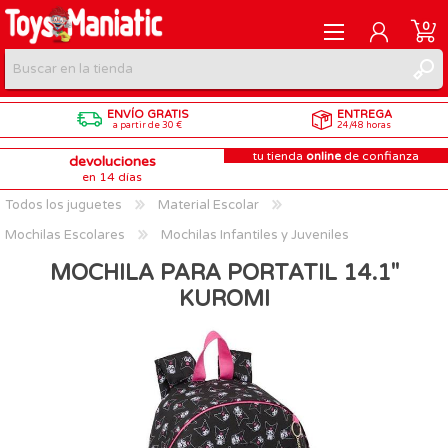
0
ENVÍO GRATIS
ENTREGA
REGISTRARME
a partir de 30 €
24/48 horas
tu tienda
online
de confianza
devoluciones
INICIAR SESIÓN
en 14 días
Todos los juguetes
Material Escolar
Mochilas Escolares
Mochilas Infantiles y Juveniles
MOCHILA PARA PORTATIL 14.1''
KUROMI