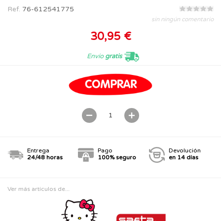
Ref.
76-612541775
sin ningún comentario
30,95 €
Envío
gratis
Entrega
Pago
Devolución
24/48 horas
100% seguro
en 14 días
Ver más artículos de...