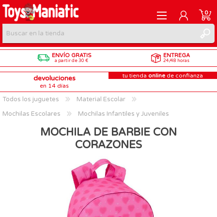
0
ENVÍO GRATIS
ENTREGA
REGISTRARME
a partir de 30 €
24/48 horas
tu tienda
online
de confianza
devoluciones
INICIAR SESIÓN
en 14 días
Todos los juguetes
Material Escolar
Mochilas Escolares
Mochilas Infantiles y Juveniles
MOCHILA DE BARBIE CON
CORAZONES