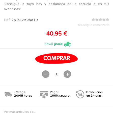
¡Consigue la tuya hoy y deslumbra en la escuela o en tus
aventuras!
Ref.
76-612505819
sin ningún comentario
40,95 €
Envío
gratis
Entrega
Pago
Devolución
24/48 horas
100% seguro
en 14 días
Ver más artículos de...