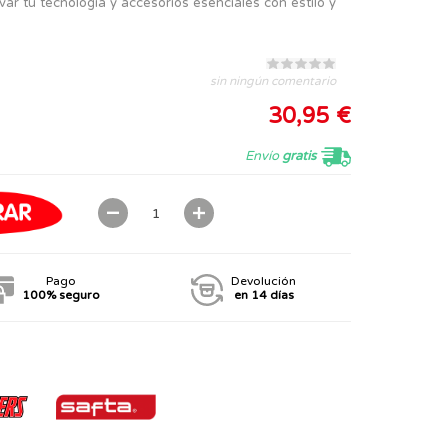
evar tu tecnología y accesorios esenciales con estilo y
sin ningún comentario
30,95 €
Envío
gratis
Pago
Devolución
100% seguro
en 14 días