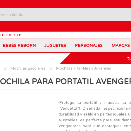
RTIR DE 30 €
BEBÉS REBORN
JUGUETES
PERSONAJES
MARCAS
t
Carros Portamochilas
Bob Esponja
Barbie
Coches de Juguete
Disney
Barriguitas
Mochilas Escolares
Mochilas Infantiles y Juveniles
Figuras Personajes
Fortnite
Feber
Juegos de Mesa
Frozen
Fisher-Price
OCHILA PARA PORTATIL AVENGE
Jurassic World
Lego Harry Potter
Juguetes Manualidades
Ladybug
Lego Minecraft
Juguetes de Madera
Infantiles
Peppa Pig
Nancy
PinyPon
Nenuco
Mochilas Escolares
Muñecas
¡Protege tu portátil y muestra tu
Princesas Disney
Scalextric
"Vendetta"! Diseñada específicamen
Sonic
VTech
Patines
Patinetes
durabilidad y estilo en partes iguales
SuperZings
The Beasties
ajustables, es perfecta para estudiant
MARCAS
Vengadores hará que destaques entre