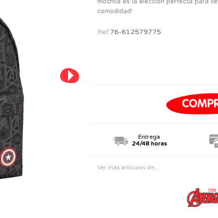
mochila es la elección perfecta para ll
PERSONAJES
TODOS LOS JUGUETES
comodidad!
Ref.
76-612579775
Entrega
24/48 horas
Ver más artículos de...