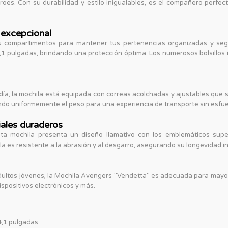
roes. Con su durabilidad y estilo inigualables, es el compañero perfec
 excepcional
 compartimentos para mantener tus pertenencias organizadas y segu
,1 pulgadas, brindando una protección óptima. Los numerosos bolsillos
día, la mochila está equipada con correas acolchadas y ajustables que
endo uniformemente el peso para una experiencia de transporte sin esfue
iales duraderos
ta mochila presenta un diseño llamativo con los emblemáticos super
a es resistente a la abrasión y al desgarro, asegurando su longevidad inc
dultos jóvenes, la Mochila Avengers "Vendetta" es adecuada para mayor
dispositivos electrónicos y más.
4,1 pulgadas