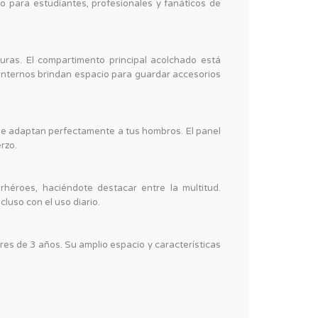
to para estudiantes, profesionales y fanáticos de
ras. El compartimento principal acolchado está
 internos brindan espacio para guardar accesorios
 se adaptan perfectamente a tus hombros. El panel
rzo.
héroes, haciéndote destacar entre la multitud.
luso con el uso diario.
es de 3 años. Su amplio espacio y características