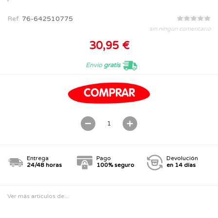
Ref.
76-642510775
sin ningún comentario
30,95 €
Envío
gratis
Entrega
Pago
Devolución
24/48 horas
100% seguro
en 14 días
Ver más artículos de...