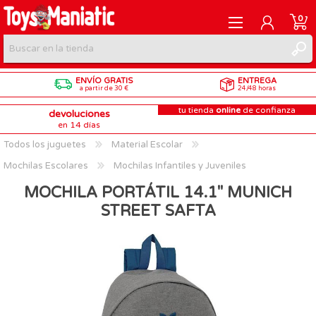
0
ENVÍO GRATIS
ENTREGA
REGISTRARME
a partir de 30 €
24/48 horas
tu tienda
online
de confianza
devoluciones
INICIAR SESIÓN
en 14 días
Todos los juguetes
Material Escolar
Mochilas Escolares
Mochilas Infantiles y Juveniles
MOCHILA PORTÁTIL 14.1'' MUNICH
STREET SAFTA