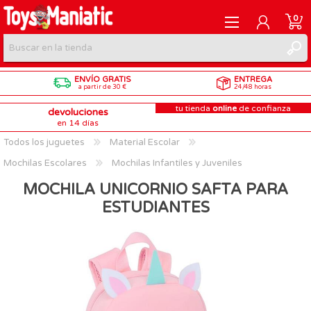
0
ENVÍO GRATIS
ENTREGA
REGISTRARME
a partir de 30 €
24/48 horas
tu tienda
online
de confianza
devoluciones
INICIAR SESIÓN
en 14 días
Todos los juguetes
Material Escolar
Mochilas Escolares
Mochilas Infantiles y Juveniles
MOCHILA UNICORNIO SAFTA PARA
ESTUDIANTES