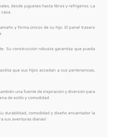
les, desde juguetes hasta libros y refrigerios. La
 casa.
maño y forma únicos de su hijo. El panel trasero
a.
te. Su construcción robusta garantiza que pueda
acilita que sus hijos accedan a sus pertenencias,
 también una fuente de inspiración y diversión para
lena de estilo y comodidad.
Su durabilidad, comodidad y diseño encantador la
a sus aventuras diarias!