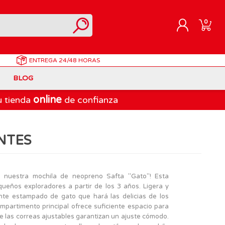
0
ENTREGA
24/48 HORAS
REGISTRARME
BLOG
INICIAR SESIÓN
online
u tienda
de confianza
Correpasillos
Doraemon
Berjuan
Juegos de Mesa Adultos
Gormiti
Goliath
NTES
Marvel
Lego Ninjago
LEGO
PinyPon Action
Play-Doh
Muñecas Famosa
 nuestra mochila de neopreno Safta "Gato"! Esta
ueños exploradores a partir de los 3 años. Ligera y
Spiderman
Playmobil
nte estampado de gato que hará las delicias de los
The Bellies
mpartimento principal ofrece suficiente espacio para
e las correas ajustables garantizan un ajuste cómodo.