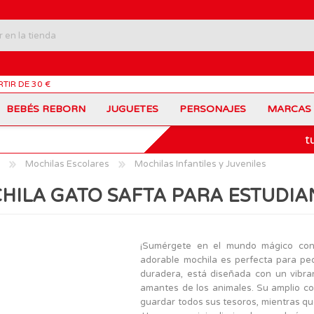
RTIR DE 30 €
BEBÉS REBORN
JUGUETES
PERSONAJES
MARCAS
t
Carros Portamochilas
Bob Esponja
Barbie
Coches de Juguete
Disney
Barriguitas
Mochilas Escolares
Mochilas Infantiles y Juveniles
Figuras Personajes
Fortnite
Feber
Juegos de Mesa
Frozen
Fisher-Price
HILA GATO SAFTA PARA ESTUDIA
Jurassic World
Lego Harry Potter
Juguetes Manualidades
Ladybug
Lego Minecraft
Juguetes de Madera
Infantiles
Peppa Pig
Nancy
PinyPon
Nenuco
Mochilas Escolares
Muñecas
¡Sumérgete en el mundo mágico con
Princesas Disney
Scalextric
adorable mochila es perfecta para peq
Sonic
VTech
Patines
Patinetes
duradera, está diseñada con un vibra
SuperZings
The Beasties
amantes de los animales. Su amplio co
MARCAS
guardar todos sus tesoros, mientras qu