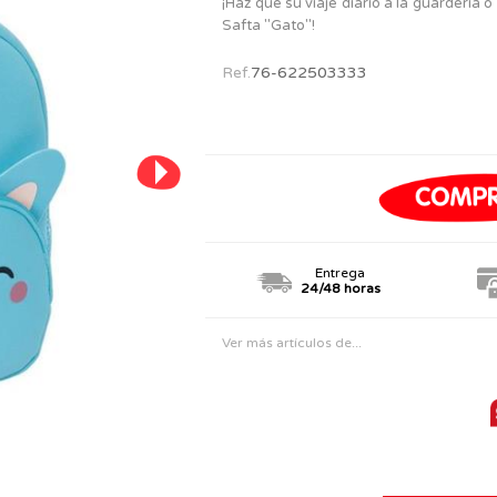
¡Haz que su viaje diario a la guardería o
PERSONAJES
TODOS LOS JUGUETES
Safta "Gato"!
Ref.
76-622503333
Entrega
24/48 horas
Ver más artículos de...