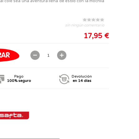
 al cole sea una aventura llena de estilo con la mochila
sin ningún comentario
17,95 €
Pago
Devolución
100% seguro
en 14 días