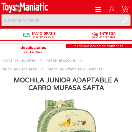
0
ENVÍO GRATIS
ENTREGA
REGISTRARME
a partir de 30 €
24/48 horas
tu tienda
online
de confianza
devoluciones
INICIAR SESIÓN
en 14 días
Todos los juguetes
Material Escolar
Mochilas Escolares
Mochilas Infantiles y Juveniles
MOCHILA JUNIOR ADAPTABLE A
CARRO MUFASA SAFTA