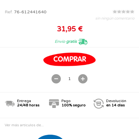
Ref.
76-612441640
sin ningún comentario
31,95 €
Envío
gratis
Entrega
Pago
Devolución
24/48 horas
100% seguro
en 14 días
Ver más artículos de...