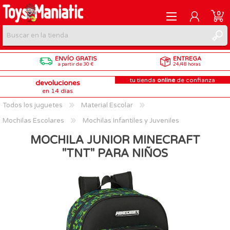
0
ENVÍO GRATIS
ENTREGA
REGISTRARME
a partir de 30 €
24/48 horas
tu tienda
online
de confianza
devoluciones
INICIAR SESIÓN
en 14 días
Todos los juguetes
Material Escolar
Mochilas Escolares
Mochilas Infantiles y Juveniles
MOCHILA JUNIOR MINECRAFT
"TNT" PARA NIÑOS