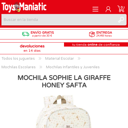
0
ENVÍO GRATIS
ENTREGA
REGISTRARME
a partir de 30 €
24/48 horas
tu tienda
online
de confianza
devoluciones
INICIAR SESIÓN
en 14 días
Todos los juguetes
Material Escolar
Mochilas Escolares
Mochilas Infantiles y Juveniles
MOCHILA SOPHIE LA GIRAFFE
HONEY SAFTA