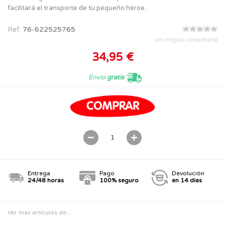
facilitará el transporte de tu pequeño héroe.
Ref.
76-622525765
sin ningún comentario
34,95 €
Envío
gratis
Entrega
Pago
Devolución
24/48 horas
100% seguro
en 14 días
Ver más artículos de...