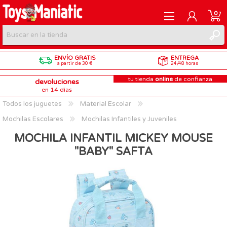
0
ENVÍO GRATIS
ENTREGA
REGISTRARME
a partir de 30 €
24/48 horas
tu tienda
online
de confianza
devoluciones
INICIAR SESIÓN
en 14 días
Todos los juguetes
Material Escolar
Mochilas Escolares
Mochilas Infantiles y Juveniles
MOCHILA INFANTIL MICKEY MOUSE
"BABY" SAFTA