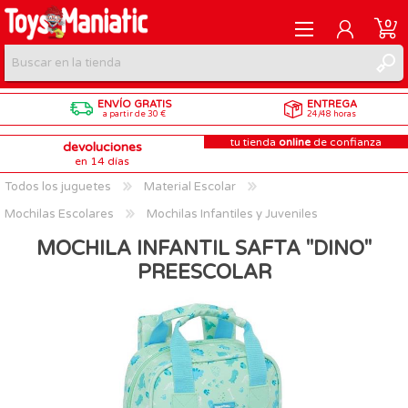
0
ENVÍO GRATIS
ENTREGA
REGISTRARME
a partir de 30 €
24/48 horas
tu tienda
online
de confianza
devoluciones
INICIAR SESIÓN
en 14 días
Todos los juguetes
Material Escolar
Mochilas Escolares
Mochilas Infantiles y Juveniles
MOCHILA INFANTIL SAFTA "DINO"
PREESCOLAR