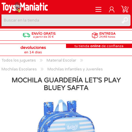
0
ENVÍO GRATIS
ENTREGA
REGISTRARME
a partir de 30 €
24/48 horas
tu tienda
online
de confianza
devoluciones
INICIAR SESIÓN
en 14 días
Todos los juguetes
Material Escolar
Mochilas Escolares
Mochilas Infantiles y Juveniles
MOCHILA GUARDERÍA LET'S PLAY
BLUEY SAFTA