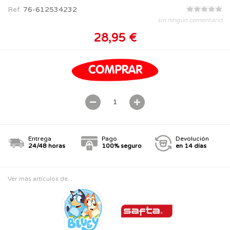
Ref.
76-612534232
sin ningún comentario
28,95 €
Entrega
Pago
Devolución
24/48 horas
100% seguro
en 14 días
Ver más artículos de...