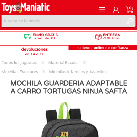
0
ENVÍO GRATIS
ENTREGA
REGISTRARME
a partir de 30 €
24/48 horas
tu tienda
online
de confianza
devoluciones
INICIAR SESIÓN
en 14 días
Todos los juguetes
Material Escolar
Mochilas Escolares
Mochilas Infantiles y Juveniles
MOCHILA GUARDERIA ADAPTABLE
A CARRO TORTUGAS NINJA SAFTA