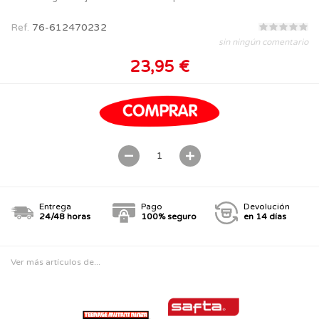
Ref.
76-612470232
sin ningún comentario
23,95 €
Entrega
Pago
Devolución
24/48 horas
100% seguro
en 14 días
Ver más artículos de...