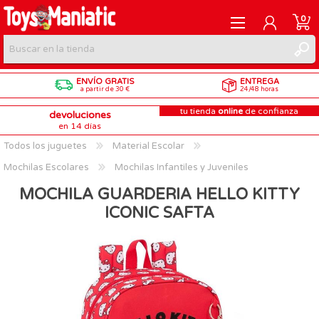
0
ENVÍO GRATIS
ENTREGA
REGISTRARME
a partir de 30 €
24/48 horas
tu tienda
online
de confianza
devoluciones
INICIAR SESIÓN
en 14 días
Todos los juguetes
Material Escolar
Mochilas Escolares
Mochilas Infantiles y Juveniles
MOCHILA GUARDERIA HELLO KITTY
ICONIC SAFTA