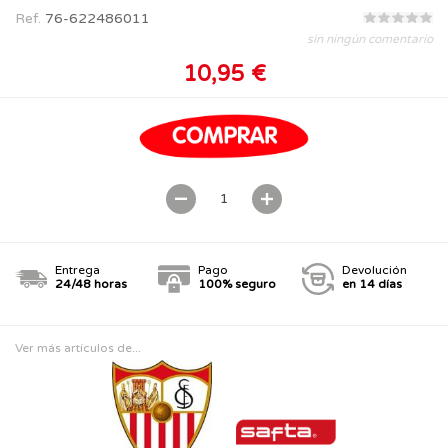
Ref.
76-622486011
sin ningún comentario
10,95 €
Entrega
Pago
Devolución
24/48 horas
100% seguro
en 14 días
Ver más artículos de...