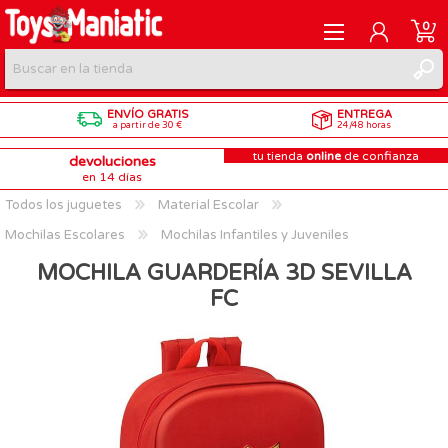
0
ENVÍO GRATIS
ENTREGA
REGISTRARME
a partir de 30 €
24/48 horas
tu tienda
online
de confianza
devoluciones
INICIAR SESIÓN
en 14 días
Todos los juguetes
Material Escolar
Mochilas Escolares
Mochilas Infantiles y Juveniles
MOCHILA GUARDERÍA 3D SEVILLA
FC