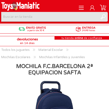
0
ENVÍO GRATIS
ENTREGA
REGISTRARME
a partir de 30 €
24/48 horas
tu tienda
online
de confianza
devoluciones
INICIAR SESIÓN
en 14 días
Todos los juguetes
Material Escolar
Mochilas Escolares
Mochilas Infantiles y Juveniles
MOCHILA F.C.BARCELONA 2ª
EQUIPACION SAFTA