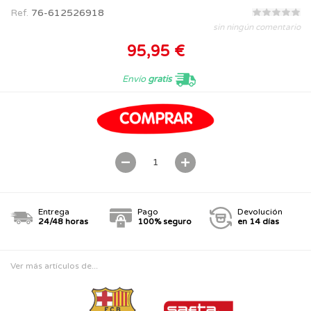
Ref.
76-612526918
sin ningún comentario
95,95 €
Envío
gratis
Entrega
Pago
Devolución
24/48 horas
100% seguro
en 14 días
Ver más artículos de...