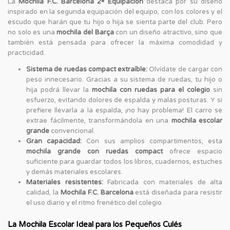
La
Mochila F.C. Barcelona 2ª Equipación
destaca por su diseño
inspirado en la segunda equipación del equipo, con los colores y el
escudo que harán que tu hijo o hija se sienta parte del club. Pero
no solo es una
mochila del Barça
con un diseño atractivo, sino que
también está pensada para ofrecer la máxima comodidad y
practicidad.
Sistema de ruedas compact extraíble:
Olvídate de cargar con
peso innecesario. Gracias a su sistema de ruedas, tu hijo o
hija podrá llevar la
mochila con ruedas para el colegio
sin
esfuerzo, evitando dolores de espalda y malas posturas. Y si
prefiere llevarla a la espalda, ¡no hay problema! El carro se
extrae fácilmente, transformándola en una
mochila escolar
grande
convencional.
Gran capacidad:
Con sus amplios compartimentos, esta
mochila grande con ruedas compact
ofrece espacio
suficiente para guardar todos los libros, cuadernos, estuches
y demás materiales escolares.
Materiales resistentes:
Fabricada con materiales de alta
calidad, la
Mochila F.C. Barcelona
está diseñada para resistir
el uso diario y el ritmo frenético del colegio.
La Mochila Escolar Ideal para los Pequeños Culés