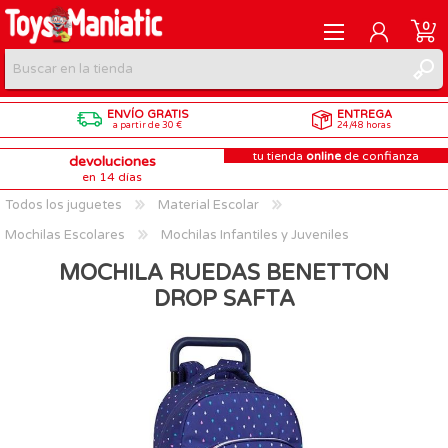
0
ENVÍO GRATIS
ENTREGA
REGISTRARME
a partir de 30 €
24/48 horas
tu tienda
online
de confianza
devoluciones
INICIAR SESIÓN
en 14 días
Todos los juguetes
Material Escolar
Mochilas Escolares
Mochilas Infantiles y Juveniles
MOCHILA RUEDAS BENETTON
DROP SAFTA