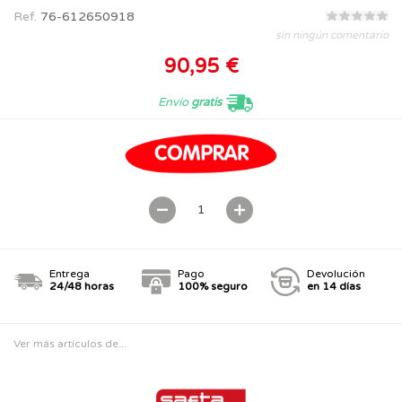
Ref.
76-612650918
sin ningún comentario
90,95 €
Envío
gratis
Entrega
Pago
Devolución
24/48 horas
100% seguro
en 14 días
Ver más artículos de...