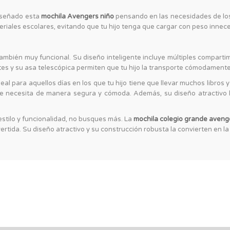
iseñado esta
mochila Avengers niño
pensando en las necesidades de l
ateriales escolares, evitando que tu hijo tenga que cargar con peso innec
también muy funcional. Su diseño inteligente incluye múltiples compartimen
es y su asa telescópica permiten que tu hijo la transporte cómodamente, 
eal para aquellos días en los que tu hijo tiene que llevar muchos libros 
 necesita de manera segura y cómoda. Además, su diseño atractivo har
stilo y funcionalidad, no busques más. La
mochila colegio grande aveng
vertida. Su diseño atractivo y su construcción robusta la convierten en l