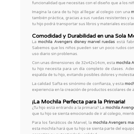
funcionalidad que necesitas con el diseño que a los ni
Imagina la cara de tu hijo al llegar al colegio con una
m
también práctica, gracias a sus ruedas resistentes y s
tu hijo podrá transportar sus libros y materiales escola
Comodidad y Durabilidad en una Sola M
La
mochila Avengers disney marvel ruedas
está fabr
Sabemos que los niños pueden ser un poco rudos con
uso diario sin problemas.
Con unas dimensiones de 32x42x14cm, esta
mochila 
tu hijo necesita para un día completo de clases. A
espalda de tu hijo, evitando posibles dolores y molestia
La calidad Safta es sinónimo de confianza, y esta
moch
experiencia en la creación de productos escolares de a
¡La Mochila Perfecta para la Primaria!
¿Tu hijo está entrando a la primaria? La
mochila Avenge
que tu hijo se sienta emocionado de ir al colegio, mie
Para los fanáticos de Marvel, la
mochila Avengers mar
esta mochila hará que tu hijo se sienta parte del equ