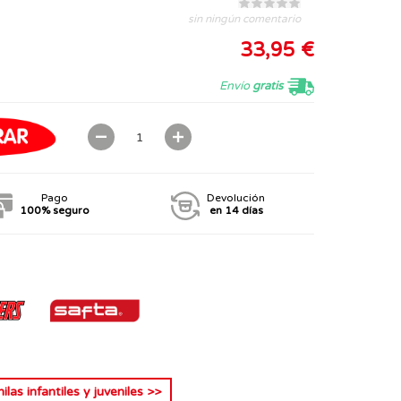
sin ningún comentario
33,95 €
Envío
gratis
Pago
Devolución
100% seguro
en 14 días
las infantiles y juveniles
>>