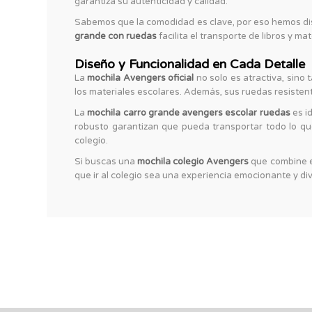
garantiza su autenticidad y calidad.
Sabemos que la comodidad es clave, por eso hemos d
grande con ruedas
facilita el transporte de libros y m
Diseño y Funcionalidad en Cada Detalle
La
mochila Avengers oficial
no solo es atractiva, sino 
los materiales escolares. Además, sus ruedas resistent
La
mochila carro grande avengers escolar ruedas
es id
robusto garantizan que pueda transportar todo lo que
colegio.
Si buscas una
mochila colegio Avengers
que combine e
que ir al colegio sea una experiencia emocionante y di