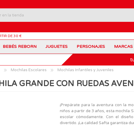
RTIR DE 30 €
BEBÉS REBORN
JUGUETES
PERSONAJES
MARCAS
t
Carros Portamochilas
Bob Esponja
Barbie
Coches de Juguete
Disney
Barriguitas
Mochilas Escolares
Mochilas Infantiles y Juveniles
Figuras Personajes
Fortnite
Feber
Juegos de Mesa
Frozen
Fisher-Price
ILA GRANDE CON RUEDAS AVE
Jurassic World
Lego Harry Potter
Juguetes Manualidades
Ladybug
Lego Minecraft
Juguetes de Madera
Infantiles
Peppa Pig
Nancy
PinyPon
Nenuco
Mochilas Escolares
Muñecas
¡Prepárate para la aventura con la mo
Princesas Disney
Scalextric
niños a partir de 3 años, esta mochila 
Sonic
VTech
Patines
Patinetes
escolar cómodamente. Con el diseño 
SuperZings
The Beasties
divertido. ¡La calidad Safta garantiza du
MARCAS