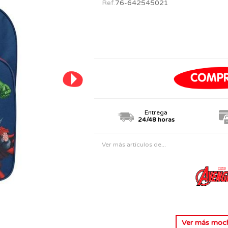
Ref.
76-642545021
PERSONAJES
TODOS LOS JUGUETES
Entrega
24/48 horas
Ver más artículos de...
Ver más
mochi