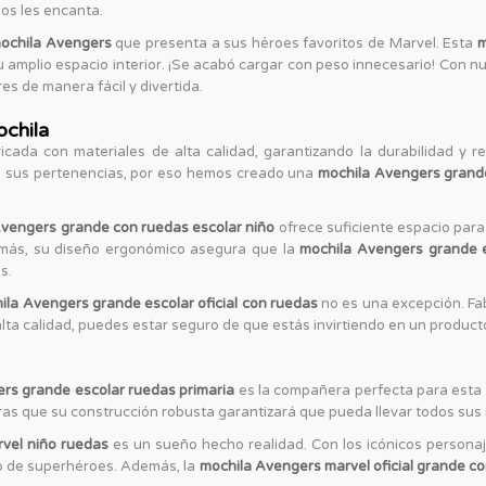
ños les encanta.
ochila Avengers
que presenta a sus héroes favoritos de Marvel. Esta
m
u amplio espacio interior. ¡Se acabó cargar con peso innecesario! Con n
res de manera fácil y divertida.
ochila
icada con materiales de alta calidad, garantizando la durabilidad y r
 sus pertenencias, por eso hemos creado una
mochila Avengers grande
Avengers grande con ruedas escolar niño
ofrece suficiente espacio para
demás, su diseño ergonómico asegura que la
mochila Avengers grande 
s.
ila Avengers grande escolar oficial con ruedas
no es una excepción. Fa
lta calidad, puedes estar seguro de que estás invirtiendo en un product
rs grande escolar ruedas primaria
es la compañera perfecta para esta 
ntras que su construcción robusta garantizará que pueda llevar todos sus
vel niño ruedas
es un sueño hecho realidad. Con los icónicos persona
ipo de superhéroes. Además, la
mochila Avengers marvel oficial grande c