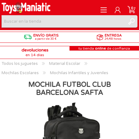
0
ENVÍO GRATIS
ENTREGA
REGISTRARME
a partir de 30 €
24/48 horas
tu tienda
online
de confianza
devoluciones
INICIAR SESIÓN
en 14 días
Todos los juguetes
Material Escolar
Mochilas Escolares
Mochilas Infantiles y Juveniles
MOCHILA FUTBOL CLUB
BARCELONA SAFTA