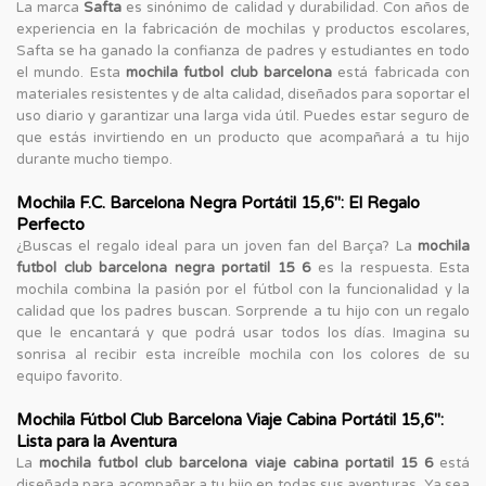
La marca
Safta
es sinónimo de calidad y durabilidad. Con años de
experiencia en la fabricación de mochilas y productos escolares,
Safta se ha ganado la confianza de padres y estudiantes en todo
el mundo. Esta
mochila futbol club barcelona
está fabricada con
materiales resistentes y de alta calidad, diseñados para soportar el
uso diario y garantizar una larga vida útil. Puedes estar seguro de
que estás invirtiendo en un producto que acompañará a tu hijo
durante mucho tiempo.
Mochila F.C. Barcelona Negra Portátil 15,6'': El Regalo
Perfecto
¿Buscas el regalo ideal para un joven fan del Barça? La
mochila
futbol club barcelona negra portatil 15 6
es la respuesta. Esta
mochila combina la pasión por el fútbol con la funcionalidad y la
calidad que los padres buscan. Sorprende a tu hijo con un regalo
que le encantará y que podrá usar todos los días. Imagina su
sonrisa al recibir esta increíble mochila con los colores de su
equipo favorito.
Mochila Fútbol Club Barcelona Viaje Cabina Portátil 15,6'':
Lista para la Aventura
La
mochila futbol club barcelona viaje cabina portatil 15 6
está
diseñada para acompañar a tu hijo en todas sus aventuras. Ya sea