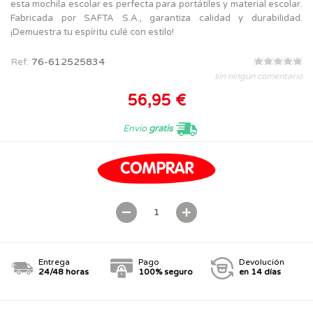
esta mochila escolar es perfecta para portátiles y material escolar.
Fabricada por SAFTA S.A., garantiza calidad y durabilidad.
¡Demuestra tu espíritu culé con estilo!
Ref.
76-612525834
sin ningún comentario
56,95 €
Envío
gratis
Entrega
Pago
Devolución
24/48 horas
100% seguro
en 14 días