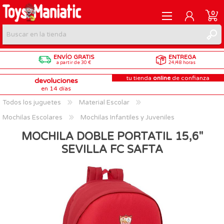
0
ENVÍO GRATIS
ENTREGA
REGISTRARME
a partir de 30 €
24/48 horas
tu tienda
online
de confianza
devoluciones
INICIAR SESIÓN
en 14 días
Todos los juguetes
Material Escolar
Mochilas Escolares
Mochilas Infantiles y Juveniles
MOCHILA DOBLE PORTATIL 15,6"
SEVILLA FC SAFTA