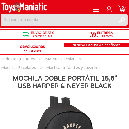
0
ENVÍO GRATIS
ENTREGA
REGISTRARME
a partir de 30 €
24/48 horas
tu tienda
online
de confianza
devoluciones
INICIAR SESIÓN
en 14 días
Todos los juguetes
Material Escolar
Mochilas Escolares
Mochilas Infantiles y Juveniles
MOCHILA DOBLE PORTÁTIL 15,6"
USB HARPER & NEYER BLACK