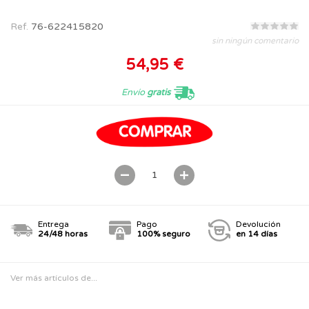
Ref.
76-622415820
sin ningún comentario
54,95 €
Envío
gratis
Entrega
Pago
Devolución
24/48 horas
100% seguro
en 14 días
Ver más artículos de...