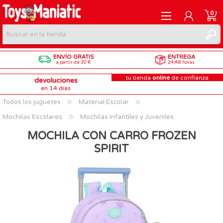
0
ENVÍO GRATIS
ENTREGA
REGISTRARME
a partir de 30 €
24/48 horas
tu tienda
online
de confianza
devoluciones
INICIAR SESIÓN
en 14 días
Todos los juguetes
Material Escolar
Mochilas Escolares
Mochilas Infantiles y Juveniles
MOCHILA CON CARRO FROZEN
SPIRIT