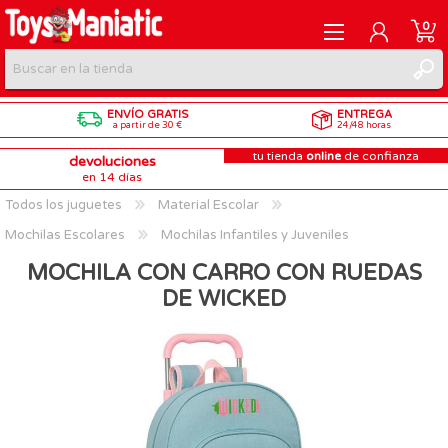
0
ENVÍO GRATIS
ENTREGA
REGISTRARME
a partir de 30 €
24/48 horas
tu tienda
online
de confianza
devoluciones
INICIAR SESIÓN
en 14 días
Todos los juguetes
Material Escolar
Mochilas Escolares
Mochilas Infantiles y Juveniles
MOCHILA CON CARRO CON RUEDAS
DE WICKED