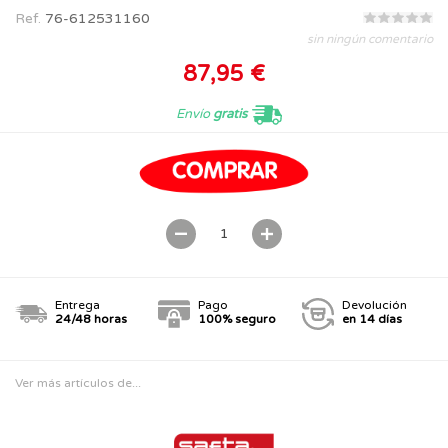
Ref.
76-612531160
sin ningún comentario
87,95 €
Envío
gratis
Entrega
Pago
Devolución
24/48 horas
100% seguro
en 14 días
Ver más artículos de...