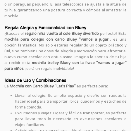
o un paraguas pequeño. El asa telescópica se ajusta a la altura de
tu hija, garantizando una postura correcta y cómoda al arrastrar la
mochila.
Regala Alegría y Funcionalidad con Bluey
¿Buscas el
regalo niña vuelta al cole Bluey divertido
perfecto? Esta
mochila para colegio con carro Bluey "vamos a jugar"
, es una
opción fantástica. No solo estarás regalando un objeto práctico y
útil, sino también una dosis de alegría y motivación para afrontar el
nuevo curso escolar con entusiasmo. Imagina la sonrisa de tu hija
al recibir esta
mochila trolley Bluey con la frase "vamos a jugar"
para niños
, ¡será un regalo inolvidable!
Ideas de Uso y Combinaciones
La
Mochila con Carro Bluey "Let's Play"
es perfecta para:
Llevar al colegio: Su amplio espacio y diseño con ruedas la
hacen ideal para transportar libros, cuadernos y estuches de
forma cómoda.
Excursiones y viajes: Ligera y fácil de transportar, es perfecta
para llevar todo lo necesario en excursiones escolares o
viajes familiares.
Actividades extraescolares: Ideal para llevar ropa de