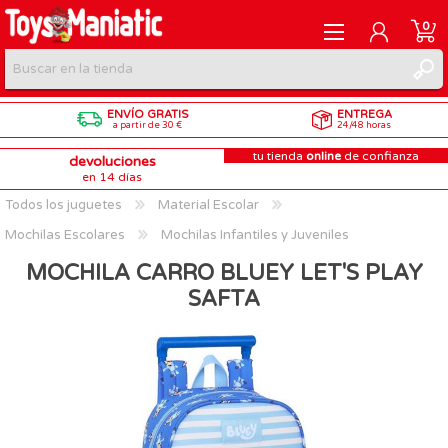
0
ENVÍO GRATIS
ENTREGA
REGISTRARME
a partir de 30 €
24/48 horas
tu tienda
online
de confianza
devoluciones
INICIAR SESIÓN
en 14 días
Todos los juguetes
Material Escolar
Mochilas Escolares
Mochilas Infantiles y Juveniles
MOCHILA CARRO BLUEY LET'S PLAY
SAFTA