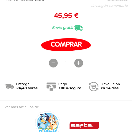
sin ningún comentario
45,95 €
Envío
gratis
Entrega
Pago
Devolución
24/48 horas
100% seguro
en 14 días
Ver más artículos de...