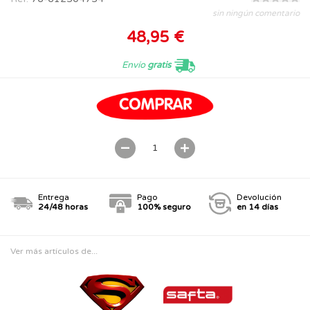
sin ningún comentario
48,95 €
Envío
gratis
Entrega
Pago
Devolución
24/48 horas
100% seguro
en 14 días
Ver más artículos de...