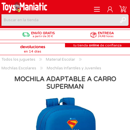
0
ENVÍO GRATIS
ENTREGA
REGISTRARME
a partir de 30 €
24/48 horas
tu tienda
online
de confianza
devoluciones
INICIAR SESIÓN
en 14 días
Todos los juguetes
Material Escolar
Mochilas Escolares
Mochilas Infantiles y Juveniles
MOCHILA ADAPTABLE A CARRO
SUPERMAN