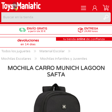
0
ENVÍO GRATIS
ENTREGA
REGISTRARME
a partir de 30 €
24/48 horas
tu tienda
online
de confianza
devoluciones
INICIAR SESIÓN
en 14 días
Todos los juguetes
Material Escolar
Mochilas Escolares
Mochilas Infantiles y Juveniles
MOCHILA CARRO MUNICH LAGOON
SAFTA