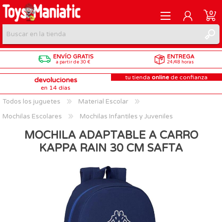
0
ENVÍO GRATIS
ENTREGA
REGISTRARME
a partir de 30 €
24/48 horas
tu tienda
online
de confianza
devoluciones
INICIAR SESIÓN
en 14 días
Todos los juguetes
Material Escolar
Mochilas Escolares
Mochilas Infantiles y Juveniles
MOCHILA ADAPTABLE A CARRO
KAPPA RAIN 30 CM SAFTA