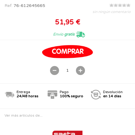
Ref.
76-612645665
sin ningún comentario
51,95 €
Envío
gratis
Entrega
Pago
Devolución
24/48 horas
100% seguro
en 14 días
Ver más artículos de...