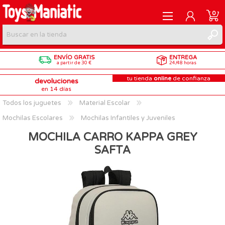
0
ENVÍO GRATIS
ENTREGA
REGISTRARME
a partir de 30 €
24/48 horas
tu tienda
online
de confianza
devoluciones
INICIAR SESIÓN
en 14 días
Todos los juguetes
Material Escolar
Mochilas Escolares
Mochilas Infantiles y Juveniles
MOCHILA CARRO KAPPA GREY
SAFTA