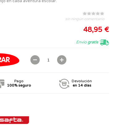
hijo en cada aventura escolar.
sin ningún comentario
48,95 €
Envío
gratis
Pago
Devolución
100% seguro
en 14 días