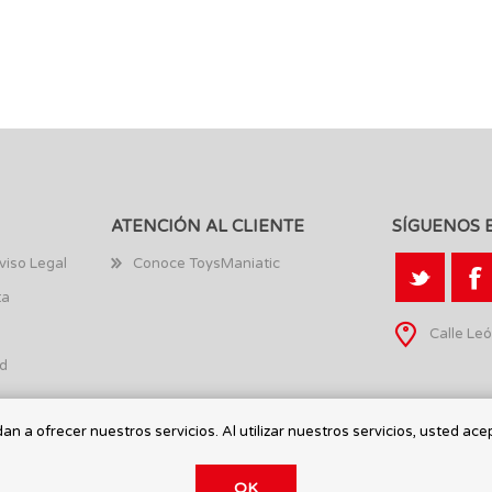
ATENCIÓN AL CLIENTE
SÍGUENOS 
viso Legal
Conoce ToysManiatic
ta
Calle Leó
ad
n a ofrecer nuestros servicios. Al utilizar nuestros servicios, usted ace
OK