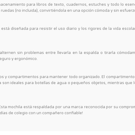
enamiento para libros de texto, cuadernos, estuches y todo lo esencia
ruedas (no incluida), convirtiéndola en una opción cómoda y sin esfuer
 está diseñada para resistir el uso diario y los rigores de la vida esco
alternen sin problemas entre llevarla en la espalda o tirarla cómoda
seguro y ergonómico.
los y compartimentos para mantener todo organizado. El compartimento 
lla son ideales para botellas de agua o pequeños objetos, mientras que l
 Esta mochila está respaldada por una marca reconocida por su compromis
días de colegio con un compañero confiable!