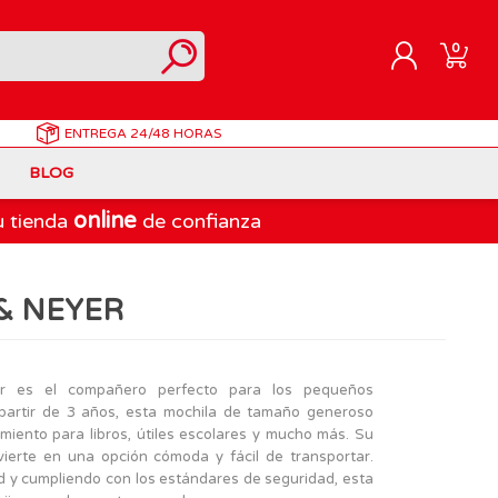
0
ENTREGA
24/48 HORAS
REGISTRARME
BLOG
INICIAR SESIÓN
online
u tienda
de confianza
Correpasillos
Doraemon
Berjuan
Juegos de Mesa Adultos
Gormiti
Goliath
& NEYER
Marvel
Lego Ninjago
LEGO
PinyPon Action
Play-Doh
Muñecas Famosa
er es el compañero perfecto para los pequeños
partir de 3 años, esta mochila de tamaño generoso
Spiderman
Playmobil
iento para libros, útiles escolares y mucho más. Su
The Bellies
nvierte en una opción cómoda y fácil de transportar.
ad y cumpliendo con los estándares de seguridad, esta