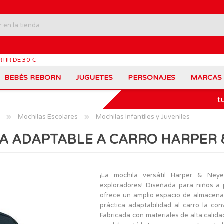
RTIR DE 30 €
BEBÉS REBORN
JUGUETES
PERSONAJES
MARCAS
t
Carros Portamochilas
Bob Esponja
Barbie
Coches de Juguete
Disney
Barriguitas
Mochilas Escolares
Mochilas Infantiles y Juveniles
Figuras Personajes
Fortnite
Feber
Juegos de Mesa
Frozen
Fisher-Price
A ADAPTABLE A CARRO HARPER 
Jurassic World
Lego Harry Potter
Juguetes Manualidades
Ladybug
Lego Minecraft
Juguetes de Madera
Infantiles
Peppa Pig
Nancy
PinyPon
Nenuco
Mochilas Escolares
Muñecas
¡La mochila versátil Harper & Ney
Princesas Disney
Scalextric
exploradores! Diseñada para niños a 
Sonic
VTech
Patines
Patinetes
ofrece un amplio espacio de almacenam
SuperZings
The Beasties
práctica adaptabilidad al carro la co
MARCAS
Fabricada con materiales de alta calid