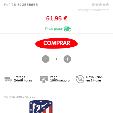
Ref.
76-612558665
sin ningún comentario
51,95 €
Envío
gratis
Entrega
Pago
Devolución
24/48 horas
100% seguro
en 14 días
Ver más artículos de...