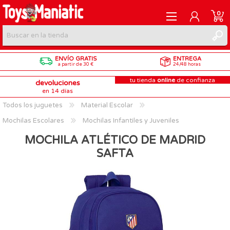
0
ENVÍO GRATIS
ENTREGA
REGISTRARME
a partir de 30 €
24/48 horas
tu tienda
online
de confianza
devoluciones
INICIAR SESIÓN
en 14 días
Todos los juguetes
Material Escolar
Mochilas Escolares
Mochilas Infantiles y Juveniles
MOCHILA ATLÉTICO DE MADRID
SAFTA