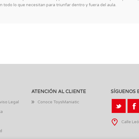
todo lo que necesitan para triunfar dentro y fuera del aula.
ATENCIÓN AL CLIENTE
SÍGUENOS 
viso Legal
Conoce ToysManiatic
ta
Calle Leó
ad