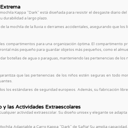
d Extrema
 mochila Kappa "Dark" está diseñada para resistir el desgaste diario del 
 durabilidad a largo plazo.
de la mochila de la lluvia o derrames accidentales, asegurando que los
es compartimentos para una organización óptima. El compartimento prin
 frontal más pequeño para guardar objetos más pequeños, como el almuer
uardar botellas de agua o paraguas, manteniendo las pertenencias de los
garantiza que las pertenencias de los niños estén seguras en todo mom
guantes.
os los estándares de seguridad europeos. Además, su fabricación libre
 y las Actividades Extraescolares
cualquier actividad extraescolar. Su diseño unisex y elegante se adapta 
la Mochila Adaptable a Carro Kappa "Dark" de Safta! Su amplia capacidad