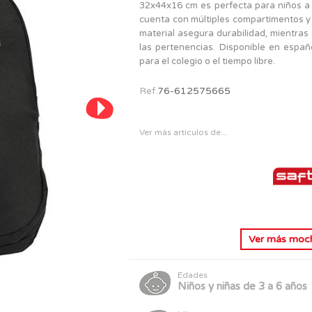
PERSONAJES
32x44x16 cm es perfecta para niños a p
TODOS LOS JUGUETES
cuenta con múltiples compartimentos y
material asegura durabilidad, mientras 
las pertenencias. Disponible en españ
para el colegio o el tiempo libre.
Ref.
76-612575665
Ver más artículos de...
Ver más
mochi
Edades
Niños y niñas de 3 a 6 años