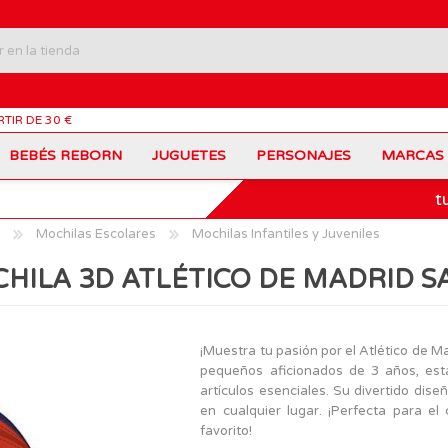
RTIR DE 30 €
BEBÉS REBORN
JUGUETES
PERSONAJES
MARCAS
t
Carros Portamochilas
Bob Esponja
Barbie
Coches de Juguete
Disney
Barriguitas
Mochilas Escolares
Mochilas Infantiles y Juveniles
Figuras Personajes
Fortnite
Feber
Juegos de Mesa
Frozen
Fisher-Price
HILA 3D ATLÉTICO DE MADRID S
Jurassic World
Lego Harry Potter
Juguetes Manualidades
Ladybug
Lego Minecraft
Juguetes de Madera
Infantiles
Peppa Pig
Nancy
PinyPon
Nenuco
Mochilas Escolares
Muñecas
¡Muestra tu pasión por el Atlético de 
Princesas Disney
Scalextric
pequeños aficionados de 3 años, est
Sonic
VTech
Patines
Patinetes
artículos esenciales. Su divertido dis
SuperZings
The Beasties
en cualquier lugar. ¡Perfecta para el
MARCAS
favorito!