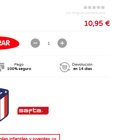
sin ningún comentario
10,95 €
Pago
Devolución
100% seguro
en 14 días
las infantiles y juveniles
>>