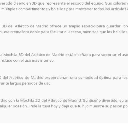
ivertido diseño en 3D que representa el escudo del equipo. Sus colore
múltiples compartimentos y bolsillos para mantener todos los artículos 
 3D del Atlético de Madrid ofrece un amplio espacio para guardar lib
una cremallera doble para facilitar el acceso, mientras que los bolsillo
la Mochila 3D del Atlético de Madrid está diseñada para soportar el uso 
 incluso con el uso más intenso.
3D del Atlético de Madrid proporcionan una comodidad óptima para l
urante largos periodos de uso.
drid con la Mochila 3D del Atlético de Madrid. Su diseño divertido, s
lquier ocasión. ¡Pide la tuya hoy y deja que tu hijo muestre su pasión por