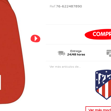
PERSONAJES
TODOS LOS JUGUETES
Ref.
76-622487890
Entrega
24/48 horas
Ver más artículos de...
Ver más
mochi