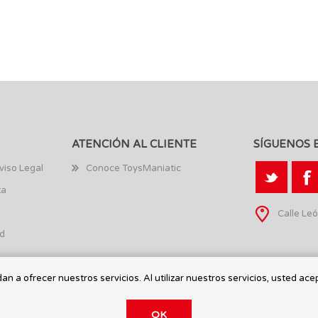
ATENCIÓN AL CLIENTE
SÍGUENOS 
viso Legal
Conoce ToysManiatic
ta
Calle Leó
ad
n a ofrecer nuestros servicios. Al utilizar nuestros servicios, usted ace
OK