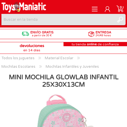
0
ENVÍO GRATIS
ENTREGA
REGISTRARME
a partir de 30 €
24/48 horas
tu tienda
online
de confianza
devoluciones
INICIAR SESIÓN
en 14 días
Todos los juguetes
Material Escolar
Mochilas Escolares
Mochilas Infantiles y Juveniles
MINI MOCHILA GLOWLAB INFANTIL
25X30X13CM