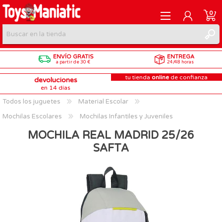
0
ENVÍO GRATIS
ENTREGA
REGISTRARME
a partir de 30 €
24/48 horas
tu tienda
online
de confianza
devoluciones
INICIAR SESIÓN
en 14 días
Todos los juguetes
Material Escolar
Mochilas Escolares
Mochilas Infantiles y Juveniles
MOCHILA REAL MADRID 25/26
SAFTA