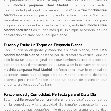
¿Tu pequeño es un ferviente seguidor del Real Madrid? ¿Buscas
una
mochila pequeña Real Madrid
que combine estilo,
funcionalidad y el orgullo de ser madridista? Esta
mini mochila Real
Madrid
es el accesorio perfecto para llevar la emoción del Santiago
Bernabéu a la escuela, al parque o a cualquier aventura. Ideal para
los jóvenes aficionados a partir de 3 años, esta
mini mochila Real
Madrid para niños
es mucho más que un simple accesorio; es una
declaración de amor por el equipo blanco.
Diseño y Estilo: Un Toque de Elegancia Blanca
Con un diseño elegante y moderno en color blanco, esta
Real
Madrid mochila blanca
destaca por su cremallera vertical, que no
solo le da un toque original, sino que también facilita el acceso al
contenido. Sus dimensiones de 22x39x10 cm la convierten en una
mochila compacta Real Madrid
, perfecta para llevar lo esencial sin
sacrificar comodidad. El logo del Real Madrid, presente de forma
discreta pero inconfundible, añade un toque de distinción que
encantará a los pequeños fans.
Funcionalidad y Comodidad: Perfecta para el Día a Día
Esta
mochila pequeña con cremallera
ha sido diseñada pensando
en la comodidad y la practicidad. Su tamaño compacto la hace
ideal para los más pequeños, mientras que su cremallera vertical