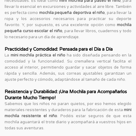
necesidades. Es ideal como
mini mochila para paseo el niño
, para
llevar lo esencial en excursiones y actividades al aire libre. También
es perfecta como
mochila pequeña deportiva el niño
, para llevar la
ropa y los accesorios necesarios para practicar su deporte
favorito. Y, por supuesto, es una excelente opción como
mochila
pequeña curso escolar el niño
, para llevar libros, cuadernos y todo
lo necesario para un día de aprendizaje.
Practicidad y Comodidad: Pensada para el Día a Día
La
mini mochila práctica el niño
ha sido diseñada pensando en la
comodidad y la funcionalidad. Su cremallera vertical facilita el
acceso al interior, permitiendo guardar y sacar objetos de forma
rápida y sencilla. Además, sus correas ajustables garantizan un
ajuste perfecto y cómodo, adaptándose al tamaño de cada niño.
Resistencia y Durabilidad: ¡Una Mochila para Acompañarlos
Durante Mucho Tiempo!
Sabemos que los niños no paran quietos, por eso hemos elegido
materiales resistentes y duraderos para la fabricación de esta
mini
mochila resistente el niño
. Podéis estar seguros de que esta
mochila aguantará el trote diario y acompañará a vuestros hijos en
todas sus aventuras.