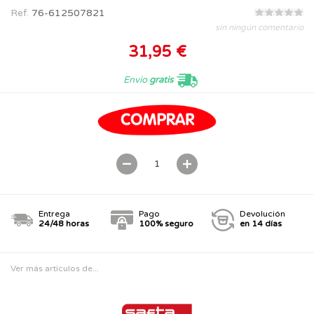
Ref.
76-612507821
sin ningún comentario
31,95 €
Envío
gratis
Entrega
Pago
Devolución
24/48 horas
100% seguro
en 14 días
Ver más artículos de...