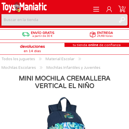
0
ENVÍO GRATIS
ENTREGA
REGISTRARME
a partir de 30 €
24/48 horas
tu tienda
online
de confianza
devoluciones
INICIAR SESIÓN
en 14 días
Todos los juguetes
Material Escolar
Mochilas Escolares
Mochilas Infantiles y Juveniles
MINI MOCHILA CREMALLERA
VERTICAL EL NIÑO