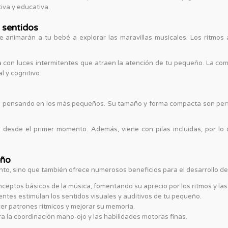
iva y educativa.
 sentidos
 animarán a tu bebé a explorar las maravillas musicales. Los ritmos 
con luces intermitentes que atraen la atención de tu pequeño. La com
l y cognitivo.
ado pensando en los más pequeños. Su tamaño y forma compacta son per
ar desde el primer momento. Además, viene con pilas incluidas, por l
eño
to, sino que también ofrece numerosos beneficios para el desarrollo de 
nceptos básicos de la música, fomentando su aprecio por los ritmos y las
entes estimulan los sentidos visuales y auditivos de tu pequeño.
er patrones rítmicos y mejorar su memoria.
ra la coordinación mano-ojo y las habilidades motoras finas.