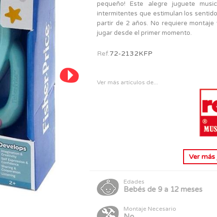
PERSONAJES
pequeño! Este alegre juguete musi
TODOS LOS JUGUETES
intermitentes que estimulan los sentido
partir de 2 años. No requiere montaje y
jugar desde el primer momento.
Ref.
72-2132KFP
Ver más artículos de...
Ver má
Edades
Bebés de 9 a 12 meses
Montaje Necesario
No