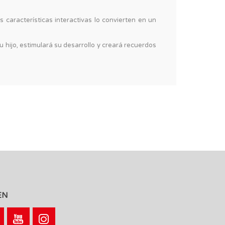
s características interactivas lo convierten en un
u hijo, estimulará su desarrollo y creará recuerdos
EN