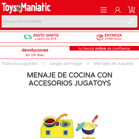
0
ENVÍO GRATIS
ENTREGA
REGISTRARME
a partir de 30 €
24/48 horas
tu tienda
online
de confianza
devoluciones
INICIAR SESIÓN
en 14 días
Todos los juguetes
Juegos del Hogar
Menajes de Juguete
MENAJE DE COCINA CON
ACCESORIOS JUGATOYS