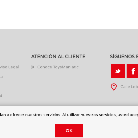
ATENCIÓN AL CLIENTE
SÍGUENOS 
viso Legal
Conoce ToysManiatic
ta
Calle Leó
ad
n a ofrecer nuestros servicios. Al utilizar nuestros servicios, usted ace
OK