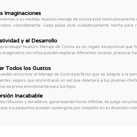
s Imaginaciones
entas a su medida. Nuestro menaje de cocina está meticulosamente di
tensilios cómodamente. Cada pieza está cuidadosamente hecha para re
tividad y el Desarrollo
aprendizaje! Nuestro Menaje de Cocina es un regalo excepcional que fom
o imaginativo, los niños pueden explorar diferentes recetas, practicar h
er Todos los Gustos
puedes encontrar el Menaje de Cocina perfecto que se adapte a la per
ntes, seguro que encontrarás un set que deleitará a tus jóvenes chefs
na sorpresa emocionante para tus hijos.
rsión Inacabable
s robustos y duraderos, garantizando horas infinitas de juego sin preo
 que tus pequeños puedan sumergirse por completo en su diversión culina