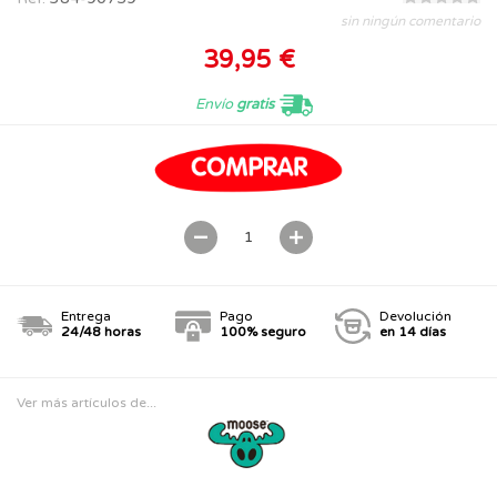
sin ningún comentario
39,95 €
Envío
gratis
Entrega
Pago
Devolución
24/48 horas
100% seguro
en 14 días
Ver más artículos de...