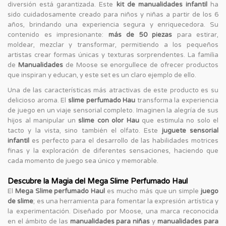
diversión está garantizada. Este
kit de manualidades infantil
ha
sido cuidadosamente creado para niños y niñas a partir de los 6
años, brindando una experiencia segura y enriquecedora. Su
contenido es impresionante:
más de 50 piezas
para estirar,
moldear, mezclar y transformar, permitiendo a los pequeños
artistas crear formas únicas y texturas sorprendentes. La familia
de
Manualidades
de Moose se enorgullece de ofrecer productos
que inspiran y educan, y este set es un claro ejemplo de ello.
Una de las características más atractivas de este producto es su
delicioso aroma. El
slime perfumado Hau
transforma la experiencia
de juego en un viaje sensorial completo. Imaginen la alegría de sus
hijos al manipular un
slime con olor Hau
que estimula no solo el
tacto y la vista, sino también el olfato. Este
juguete sensorial
infantil
es perfecto para el desarrollo de las habilidades motrices
finas y la exploración de diferentes sensaciones, haciendo que
cada momento de juego sea único y memorable.
Descubre la Magia del Mega Slime Perfumado Haul
El
Mega Slime perfumado Haul
es mucho más que un simple
juego
de slime
; es una herramienta para fomentar la expresión artística y
la experimentación. Diseñado por Moose, una marca reconocida
en el ámbito de las
manualidades para niñas
y
manualidades para