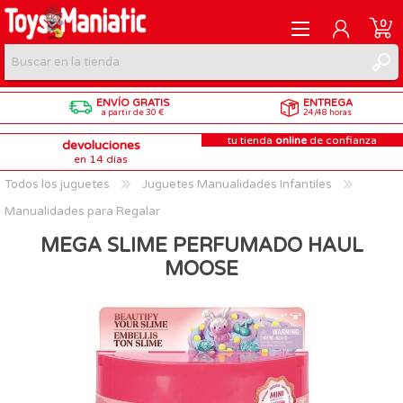
0
ENVÍO GRATIS
ENTREGA
REGISTRARME
a partir de 30 €
24/48 horas
tu tienda
online
de confianza
devoluciones
INICIAR SESIÓN
en 14 días
Todos los juguetes
Juguetes Manualidades Infantiles
Manualidades para Regalar
MEGA SLIME PERFUMADO HAUL
MOOSE