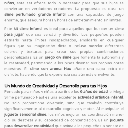
niños
, este set ofrece todo lo necesario para que sus hijos se
conviertan en verdaderos creadores. La propuesta es clara: un
slime perfumado grande infantil
con una capacidad de juego
enorme, que asegura horas y horas de entretenimiento sin límites.
Este
kit slime infantil
es ideal para aquellos que buscan un
slime
para jugar
que sea versátil y divertido. Los pequeños pueden
estirarlo hasta límites insospechados, amoldarlo en cualquier
figura que su imaginación dicte o incluso mezclar diferentes
colores y texturas para crear sus propias combinaciones
personalizadas. Es un
juego diy slime
que fomenta la autonomía y
la creatividad, permitiendo a los niños diseñar sus propias obras
maestras. El
slime con aroma Hau
añade una capa extra de
disfrute, haciendo que la experiencia sea aún más envolvente.
Un Mundo de Creatividad y Desarrollo para tus Hijos
Pensado para niños y niñas a partir de los
6 años de edad
, el Mega
Slime perfumado Haul es una excelente
actividad artística infantil
.
No solo proporciona diversión, sino que también contribuye
significativamente al desarrollo cognitivo y motor. Al manipular el
juguete sensorial slime
, los niños mejoran su coordinación mano-
ojo, su destreza y su capacidad de concentración. Es un
juguete
para desarrollar creatividad
que anima a los pequeños a pensar de