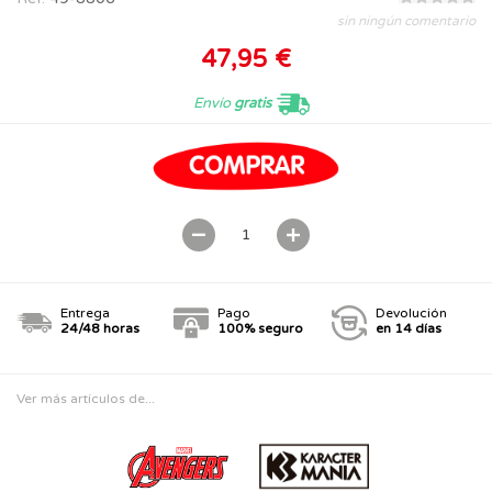
sin ningún comentario
47,95 €
Envío
gratis
Entrega
Pago
Devolución
24/48 horas
100% seguro
en 14 días
Ver más artículos de...