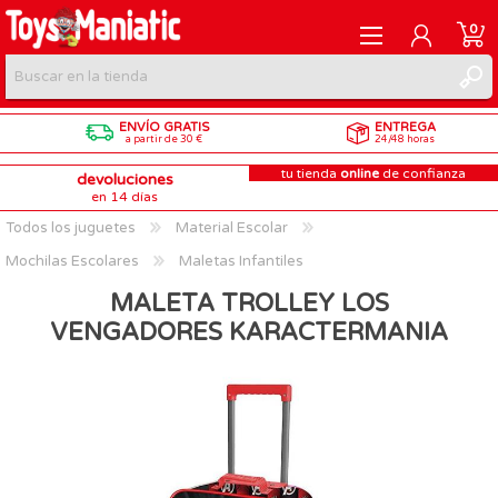
0
ENVÍO GRATIS
ENTREGA
REGISTRARME
a partir de 30 €
24/48 horas
tu tienda
online
de confianza
devoluciones
INICIAR SESIÓN
en 14 días
Todos los juguetes
Material Escolar
Mochilas Escolares
Maletas Infantiles
MALETA TROLLEY LOS
VENGADORES KARACTERMANIA