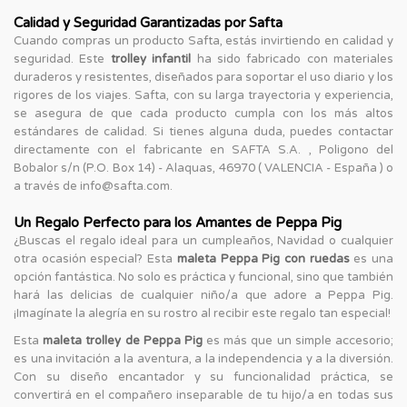
Calidad y Seguridad Garantizadas por Safta
Cuando compras un producto Safta, estás invirtiendo en calidad y
seguridad. Este
trolley infantil
ha sido fabricado con materiales
duraderos y resistentes, diseñados para soportar el uso diario y los
rigores de los viajes. Safta, con su larga trayectoria y experiencia,
se asegura de que cada producto cumpla con los más altos
estándares de calidad. Si tienes alguna duda, puedes contactar
directamente con el fabricante en SAFTA S.A. , Poligono del
Bobalor s/n (P.O. Box 14) - Alaquas, 46970 ( VALENCIA - España ) o
a través de info@safta.com.
Un Regalo Perfecto para los Amantes de Peppa Pig
¿Buscas el regalo ideal para un cumpleaños, Navidad o cualquier
otra ocasión especial? Esta
maleta Peppa Pig con ruedas
es una
opción fantástica. No solo es práctica y funcional, sino que también
hará las delicias de cualquier niño/a que adore a Peppa Pig.
¡Imagínate la alegría en su rostro al recibir este regalo tan especial!
Esta
maleta trolley de Peppa Pig
es más que un simple accesorio;
es una invitación a la aventura, a la independencia y a la diversión.
Con su diseño encantador y su funcionalidad práctica, se
convertirá en el compañero inseparable de tu hijo/a en todas sus