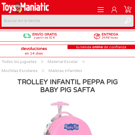
0
ENVÍO GRATIS
ENTREGA
REGISTRARME
a partir de 30 €
24/48 horas
tu tienda
online
de confianza
devoluciones
INICIAR SESIÓN
en 14 días
Todos los juguetes
Material Escolar
Mochilas Escolares
Maletas Infantiles
TROLLEY INFANTIL PEPPA PIG
BABY PIG SAFTA