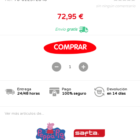
sin ningún comentario
72,95 €
Envío
gratis
Entrega
Pago
Devolución
24/48 horas
100% seguro
en 14 días
Ver más artículos de...