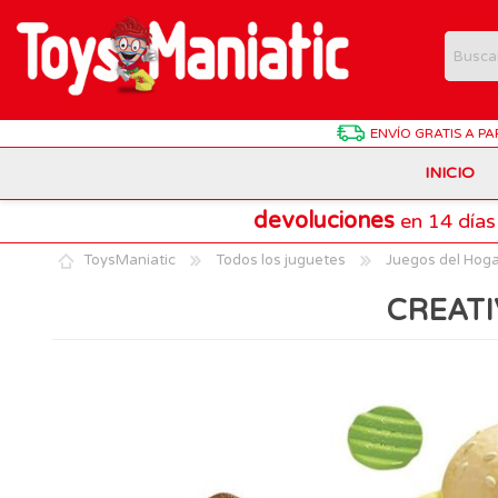
ENVÍO GRATIS
A PA
INICIO
devoluciones
en 14 días
Animales de Juguete
Batman
Antonio Juan
ToysManiatic
Todos los juguetes
Juegos del Hog
Estuches Y Plumieres
Dragon Ball
Chicco
CREATI
Harry Potter
Hasbro
Juegos de Mesa Divertidos
Patrulla Canina
Lego Technic
Material Escolar
Pokemon
Playmobil
Muñecas Interactivas
SuperThings
Puzzles