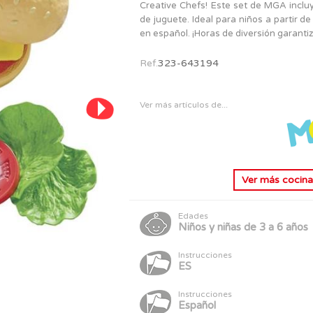
PERSONAJES
Creative Chefs! Este set de MGA inclu
TODOS LOS JUGUETES
de juguete. Ideal para niños a partir d
en español. ¡Horas de diversión garanti
Ref.
323-643194
Ver más artículos de...
Ver más
cocina
Edades
Niños y niñas de 3 a 6 años
Instrucciones
ES
Instrucciones
Español