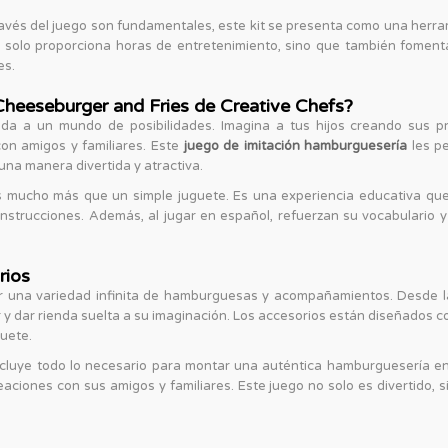
ravés del juego son fundamentales, este kit se presenta como una herram
solo proporciona horas de entretenimiento, sino que también fomenta
es.
Cheeseburger and Fries de Creative Chefs?
ada a un mundo de posibilidades. Imagina a tus hijos creando sus p
on amigos y familiares. Este
juego de imitación hamburguesería
les pe
una manera divertida y atractiva.
 mucho más que un simple juguete. Es una experiencia educativa que l
instrucciones. Además, al jugar en español, refuerzan su vocabulario y
rios
ear una variedad infinita de hamburguesas y acompañamientos. Desde 
r y dar rienda suelta a su imaginación. Los accesorios están diseñados c
guete.
cluye todo lo necesario para montar una auténtica hamburguesería en 
eaciones con sus amigos y familiares. Este juego no solo es divertido, s