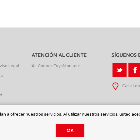
ATENCIÓN AL CLIENTE
SÍGUENOS 
viso Legal
Conoce ToysManiatic
ta
Calle Leó
ad
n a ofrecer nuestros servicios. Al utilizar nuestros servicios, usted ace
OK