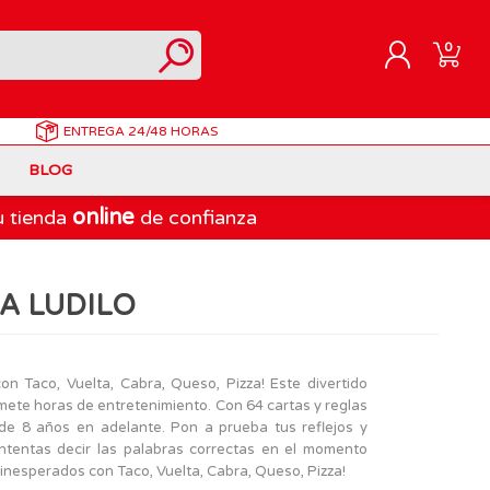
0
ENTREGA
24/48 HORAS
REGISTRARME
BLOG
INICIAR SESIÓN
online
u tienda
de confianza
Correpasillos
Doraemon
Berjuan
Juegos de Mesa Adultos
Gormiti
Goliath
ZA LUDILO
Marvel
Lego Ninjago
LEGO
PinyPon Action
Play-Doh
Muñecas Famosa
n Taco, Vuelta, Cabra, Queso, Pizza! Este divertido
omete horas de entretenimiento. Con 64 cartas y reglas
Spiderman
Playmobil
 de 8 años en adelante. Pon a prueba tus reflejos y
The Bellies
intentas decir las palabras correctas en el momento
 inesperados con Taco, Vuelta, Cabra, Queso, Pizza!