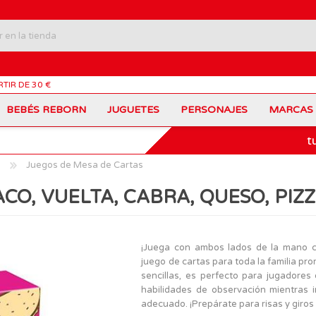
RTIR DE 30 €
BEBÉS REBORN
JUGUETES
PERSONAJES
MARCAS
t
Carros Portamochilas
Bob Esponja
Barbie
Coches de Juguete
Disney
Barriguitas
a
Juegos de Mesa de Cartas
Figuras Personajes
Fortnite
Feber
Juegos de Mesa
Frozen
Fisher-Price
CO, VUELTA, CABRA, QUESO, PIZ
Jurassic World
Lego Harry Potter
Juguetes Manualidades
Ladybug
Lego Minecraft
Juguetes de Madera
Infantiles
Peppa Pig
Nancy
PinyPon
Nenuco
Mochilas Escolares
Muñecas
¡Juega con ambos lados de la mano co
Princesas Disney
Scalextric
juego de cartas para toda la familia pr
Sonic
VTech
Patines
Patinetes
sencillas, es perfecto para jugadores
SuperZings
The Beasties
habilidades de observación mientras 
MARCAS
adecuado. ¡Prepárate para risas y giros