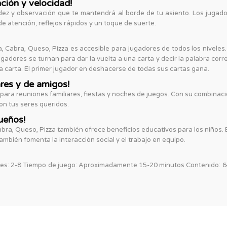
ción y velocidad!
dez y observación que te mantendrá al borde de tu asiento. Los jugado
atención, reflejos rápidos y un toque de suerte.
lta, Cabra, Queso, Pizza es accesible para jugadores de todos los nivel
ugadores se turnan para dar la vuelta a una carta y decir la palabra corre
una carta. El primer jugador en deshacerse de todas sus cartas gana.
ares y de amigos!
 para reuniones familiares, fiestas y noches de juegos. Con su combinaci
on tus seres queridos.
ueños!
abra, Queso, Pizza también ofrece beneficios educativos para los niños. 
ambién fomenta la interacción social y el trabajo en equipo.
: 2-8 Tiempo de juego: Aproximadamente 15-20 minutos Contenido: 64 c