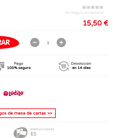
sin ningún comentario
15,50 €
Pago
Devolución
100% seguro
en 14 días
gos de mesa de cartas
>>
Instrucciones
ES