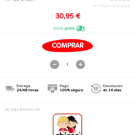
sin ningún comentario
30,95 €
Envío
gratis
Entrega
Pago
Devolución
24/48 horas
100% seguro
en 14 días
Ver más artículos de...