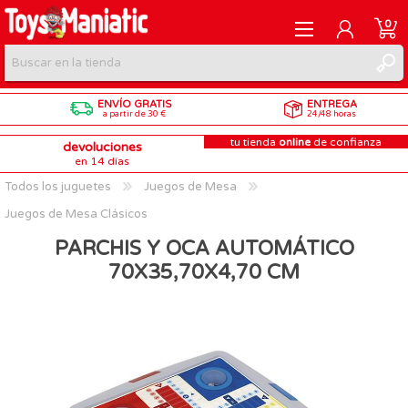
0
ENVÍO GRATIS
ENTREGA
REGISTRARME
a partir de 30 €
24/48 horas
tu tienda
online
de confianza
devoluciones
INICIAR SESIÓN
en 14 días
Todos los juguetes
Juegos de Mesa
Juegos de Mesa Clásicos
PARCHIS Y OCA AUTOMÁTICO
70X35,70X4,70 CM