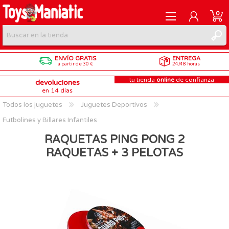
0
ENVÍO GRATIS
ENTREGA
REGISTRARME
a partir de 30 €
24/48 horas
tu tienda
online
de confianza
devoluciones
INICIAR SESIÓN
en 14 días
Todos los juguetes
Juguetes Deportivos
Futbolines y Billares Infantiles
RAQUETAS PING PONG 2
RAQUETAS + 3 PELOTAS