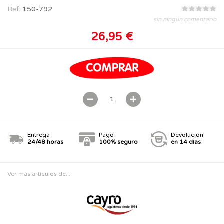
Ref.
150-792
sin ningún comentario
26,95 €
Entrega
Pago
Devolución
24/48 horas
100% seguro
en 14 días
Ver más artículos de...