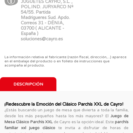
JUGUETES CAYRO, S.L. ,
POL.IND. JURYARCO Nº
54/55. Partida
Madrigueres Sud. Apdo.
Correos 31 - DÉNIA,
03700 ( ALICANTE -
España )
soluciones@cayro.es
La información relativa al fabricante (razón fiscal, dirección,...) aparece
en el embalaje del producto o en folleto de instrucciones que
acompaña al producto.
DESCRIPCIÓN
¡Redescubre la Emoción del Clásico Parchís XXL de Cayro!
¿Estás buscando un juego de mesa que divierta a toda la familia,
desde los más pequeños hasta los más mayores? El
Juego de
Mesa Clásico Parchís XXL
de Cayro es la opción ideal. Este
parchís
familiar xxl juego clásico
te invita a disfrutar de horas de