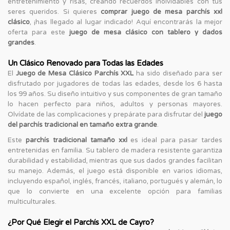
entretenimiento y risas, creando recuerdos inolvidables con tus
seres queridos. Si quieres
comprar juego de mesa parchís xxl
clásico
, ¡has llegado al lugar indicado! Aquí encontrarás la mejor
oferta para este
juego de mesa clásico con tablero y dados
grandes
.
Un Clásico Renovado para Todas las Edades
El
Juego de Mesa Clásico Parchís XXL
ha sido diseñado para ser
disfrutado por jugadores de todas las edades, desde los 6 hasta
los 99 años. Su diseño intuitivo y sus componentes de gran tamaño
lo hacen perfecto para niños, adultos y personas mayores.
Olvídate de las complicaciones y prepárate para disfrutar del
juego
del parchís tradicional en tamaño extra grande
.
Este
parchís tradicional tamaño xxl
es ideal para pasar tardes
entretenidas en familia. Su tablero de madera resistente garantiza
durabilidad y estabilidad, mientras que sus dados grandes facilitan
su manejo. Además, el juego está disponible en varios idiomas,
incluyendo español, inglés, francés, italiano, portugués y alemán, lo
que lo convierte en una excelente opción para familias
multiculturales.
¿Por Qué Elegir el Parchís XXL de Cayro?