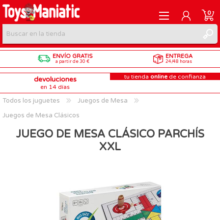
0
ENVÍO GRATIS
ENTREGA
REGISTRARME
a partir de 30 €
24/48 horas
tu tienda
online
de confianza
devoluciones
INICIAR SESIÓN
en 14 días
Todos los juguetes
Juegos de Mesa
Juegos de Mesa Clásicos
JUEGO DE MESA CLÁSICO PARCHÍS
XXL