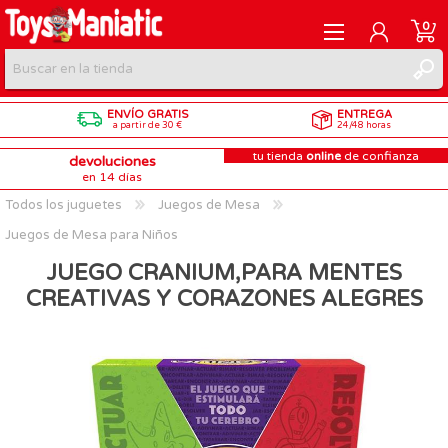
0
ENVÍO GRATIS
ENTREGA
REGISTRARME
a partir de 30 €
24/48 horas
tu tienda
online
de confianza
devoluciones
INICIAR SESIÓN
en 14 días
Todos los juguetes
Juegos de Mesa
Juegos de Mesa para Niños
JUEGO CRANIUM,PARA MENTES
CREATIVAS Y CORAZONES ALEGRES