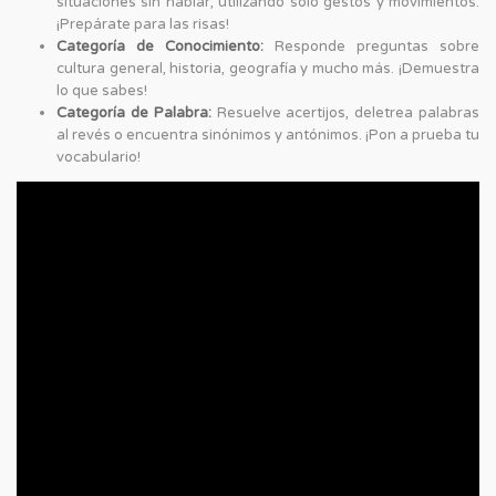
situaciones sin hablar, utilizando solo gestos y movimientos.
¡Prepárate para las risas!
Categoría de Conocimiento:
Responde preguntas sobre
cultura general, historia, geografía y mucho más. ¡Demuestra
lo que sabes!
Categoría de Palabra:
Resuelve acertijos, deletrea palabras
al revés o encuentra sinónimos y antónimos. ¡Pon a prueba tu
vocabulario!