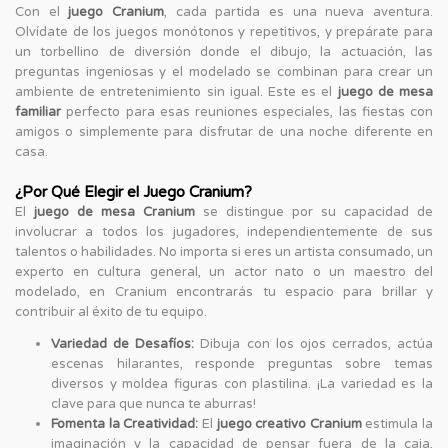
Con el
juego Cranium
, cada partida es una nueva aventura.
Olvídate de los juegos monótonos y repetitivos, y prepárate para
un torbellino de diversión donde el dibujo, la actuación, las
preguntas ingeniosas y el modelado se combinan para crear un
ambiente de entretenimiento sin igual. Este es el
juego de mesa
familiar
perfecto para esas reuniones especiales, las fiestas con
amigos o simplemente para disfrutar de una noche diferente en
casa.
¿Por Qué Elegir el Juego Cranium?
El
juego de mesa Cranium
se distingue por su capacidad de
involucrar a todos los jugadores, independientemente de sus
talentos o habilidades. No importa si eres un artista consumado, un
experto en cultura general, un actor nato o un maestro del
modelado, en Cranium encontrarás tu espacio para brillar y
contribuir al éxito de tu equipo.
Variedad de Desafíos:
Dibuja con los ojos cerrados, actúa
escenas hilarantes, responde preguntas sobre temas
diversos y moldea figuras con plastilina. ¡La variedad es la
clave para que nunca te aburras!
Fomenta la Creatividad:
El
juego creativo Cranium
estimula la
imaginación y la capacidad de pensar fuera de la caja,